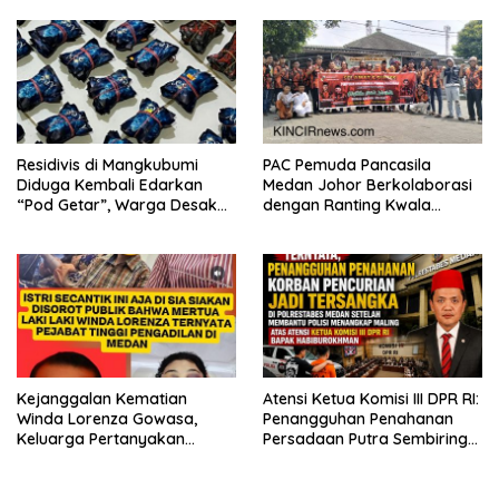
Residivis di Mangkubumi
PAC Pemuda Pancasila
Diduga Kembali Edarkan
Medan Johor Berkolaborasi
“Pod Getar”, Warga Desak
dengan Ranting Kwala
Polisi Turun Tangan
Bekala Gelar Jumat Berkah,
Bagikan 500 Paket kepada
Jemaah dan Pengguna Jalan
Kejanggalan Kematian
Atensi Ketua Komisi III DPR RI:
Winda Lorenza Gowasa,
Penangguhan Penahanan
Keluarga Pertanyakan
Persadaan Putra Sembiring
Kesimpulan Bunuh Diri: “Ada
Disetujui!
Indikasi Tindak Pidana”