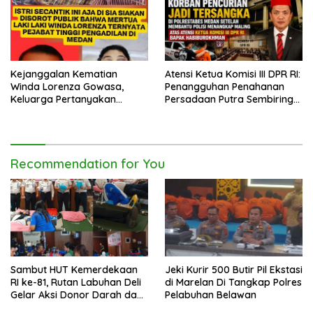
Kejanggalan Kematian
Atensi Ketua Komisi III DPR RI:
Winda Lorenza Gowasa,
Penangguhan Penahanan
Keluarga Pertanyakan
Persadaan Putra Sembiring
Kesimpulan Bunuh Diri: “Ada
Disetujui!
Indikasi Tindak Pidana”
Recommendation for You
Sambut HUT Kemerdekaan
Jeki Kurir 500 Butir Pil Ekstasi
RI ke-81, Rutan Labuhan Deli
di Marelan Di Tangkap Polres
Gelar Aksi Donor Darah dan
Pelabuhan Belawan
Cek Kesehatan Gratis