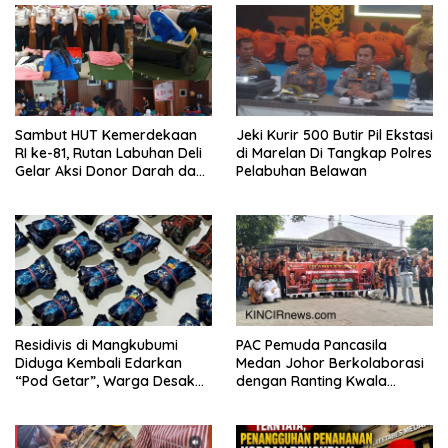
Sambut HUT Kemerdekaan
Jeki Kurir 500 Butir Pil Ekstasi
RI ke-81, Rutan Labuhan Deli
di Marelan Di Tangkap Polres
Gelar Aksi Donor Darah dan
Pelabuhan Belawan
Cek Kesehatan Gratis
Residivis di Mangkubumi
PAC Pemuda Pancasila
Diduga Kembali Edarkan
Medan Johor Berkolaborasi
“Pod Getar”, Warga Desak
dengan Ranting Kwala
Polisi Turun Tangan
Bekala Gelar Jumat Berkah,
Bagikan 500 Paket kepada
Jemaah dan Pengguna Jalan