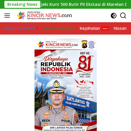
Skip
Breaking News
Jeki Kurir 500 Butir Pil Ekstasi di Marelan Di Tangkap P
to
content
Berita Otomotif
Berita Olahraga
Kejahatan
Nissan