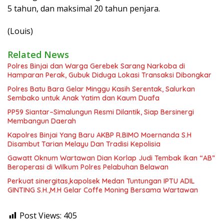
5 tahun, dan maksimal 20 tahun penjara.
(Louis)
Related News
Polres Binjai dan Warga Gerebek Sarang Narkoba di
Hamparan Perak, Gubuk Diduga Lokasi Transaksi Dibongkar
Polres Batu Bara Gelar Minggu Kasih Serentak, Salurkan
Sembako untuk Anak Yatim dan Kaum Duafa
PP59 Siantar–Simalungun Resmi Dilantik, Siap Bersinergi
Membangun Daerah
Kapolres Binjai Yang Baru AKBP R.BIMO Moernanda S.H
Disambut Tarian Melayu Dan Tradisi Kepolisia
Gawatt Oknum Wartawan Dian Korlap Judi Tembak Ikan “AB”
Beroperasi di Wilkum Polres Pelabuhan Belawan
Perkuat sinergitas,kapolsek Medan Tuntungan IPTU ADIL
GINTING S.H.,M.H Gelar Coffe Moning Bersama Wartawan
Post Views:
405