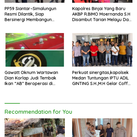
PP59 Siantar–Simalungun
Kapolres Binjai Yang Baru
Resmi Dilantik, Siap
AKBP R.BIMO Moernanda S.H
Bersinergi Membangun
Disambut Tarian Melayu Dan
Daerah
Tradisi Kepolisia
Gawatt Oknum Wartawan
Perkuat sinergitas,kapolsek
Dian Korlap Judi Tembak
Medan Tuntungan IPTU ADIL
Ikan “AB” Beroperasi di
GINTING S.H.,M.H Gelar Coffe
Wilkum Polres Pelabuhan
Moning Bersama Wartawan
Belawan
Recommendation for You