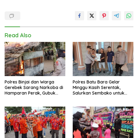
Read Also
Polres Binjai dan Warga
Polres Batu Bara Gelar
Gerebek Sarang Narkoba di
Minggu Kasih Serentak,
Hamparan Perak, Gubuk
Salurkan Sembako untuk
Diduga Lokasi Transaksi
Anak Yatim dan Kaum Duafa
Dibongkar