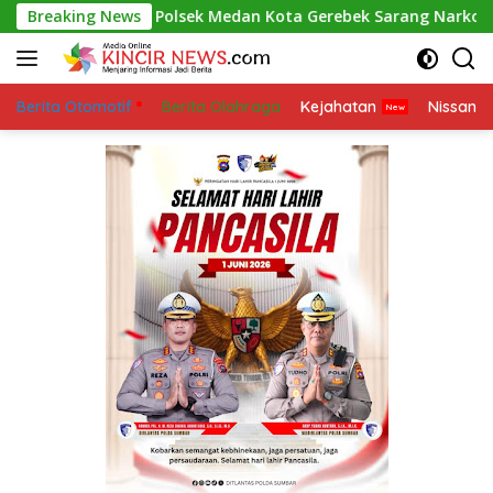
Skip
i
Breaking News
Polsek Medan Kota Gerebek Sarang Narkoba di Sei Ma
to
content
Berita Otomotif
Berita Olahraga
Kejahatan
Nissan