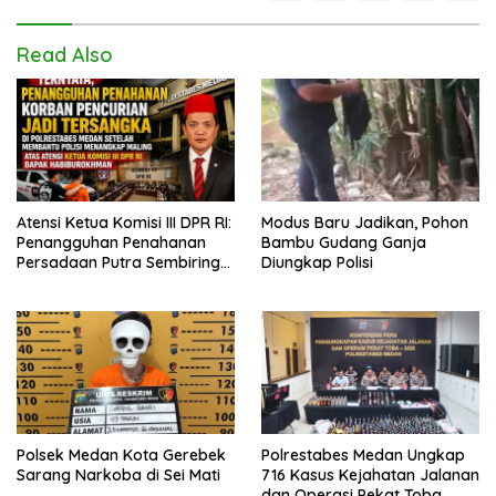
Read Also
Atensi Ketua Komisi III DPR RI:
Modus Baru Jadikan, Pohon
Penangguhan Penahanan
Bambu Gudang Ganja
Persadaan Putra Sembiring
Diungkap Polisi
Disetujui!
Polsek Medan Kota Gerebek
Polrestabes Medan Ungkap
Sarang Narkoba di Sei Mati
716 Kasus Kejahatan Jalanan
dan Operasi Pekat Toba