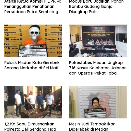
Atensi Ketua Komisi III DPR RI:
Modus Baru Jadikan, Pohon
Penangguhan Penahanan
Bambu Gudang Ganja
Persadaan Putra Sembiring
Diungkap Polisi
Disetujui!
Polsek Medan Kota Gerebek
Polrestabes Medan Ungkap
Sarang Narkoba di Sei Mati
716 Kasus Kejahatan Jalanan
dan Operasi Pekat Toba
2026
1,2 Kg Sabu Dimusnahkan
Mesin Judi Tembak Ikan
Polresta Deli Serdang,Tiga
Digerebek di Medan