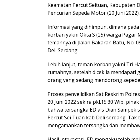
Keamatan Percut Seituan, Kabupaten D
Pencurian Sepeda Motor (20 Juni 2022).
Informasi yang dihimpun, dimana pada 
korban yakni Okta S (25) warga Pagar
temannya di Jlalan Bakaran Batu, No.
Deli Serdang.
Lebih lanjut, teman korban yakni Tri 
rumahnya, setelah dicek ia mendapati 
orang yang sedang mendorong sepede 
Proses penyelidikan Sat Reskrim Polres
20 Juni 2022 sekira pkl.15.30 Wib, pih
bahwa tersangka ED als Dian Sampek se
Percut Sei Tuan kab Deli serdang. Tak
mengamankan tersangka dan membawany
Hasil interogasi, ED mengaku telah me