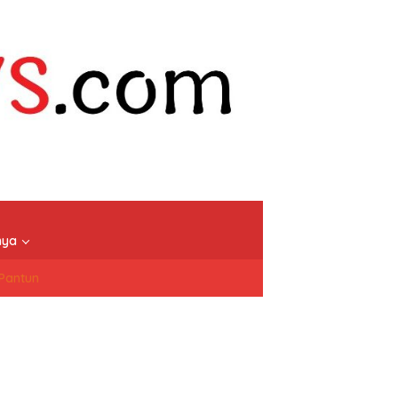
nya
/Pantun