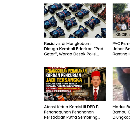
Residivis di Mangkubumi
PAC Pem
Diduga Kembali Edarkan “Pod
Johor Be
Getar”, Warga Desak Polisi
Ranting 
Turun Tangan
Jumat Be
Paket k
Penggun
Atensi Ketua Komisi III DPR RI:
Modus Ba
Penangguhan Penahanan
Bambu G
Persadaan Putra Sembiring
Diungkap
Disetujui!