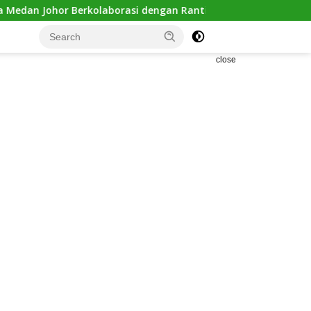
rasi dengan Ranting Kwala Bekala Gelar Jumat Berkah, Bagika
close