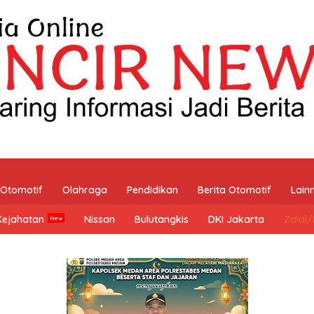
Otomotif
Olahraga
Pendidikan
Berita Otomotif
Lain
Kejahatan
Nissan
Bulutangkis
DKI Jakarta
Zalal