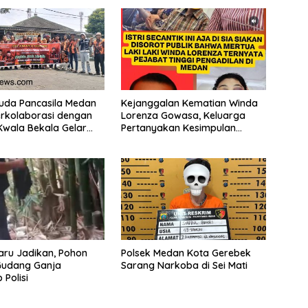
uda Pancasila Medan
Kejanggalan Kematian Winda
rkolaborasi dengan
Lorenza Gowasa, Keluarga
Kwala Bekala Gelar
Pertanyakan Kesimpulan
rkah, Bagikan 500
Bunuh Diri: “Ada Indikasi
epada Jemaah dan
Tindak Pidana”
a Jalan
ru Jadikan, Pohon
Polsek Medan Kota Gerebek
udang Ganja
Sarang Narkoba di Sei Mati
 Polisi