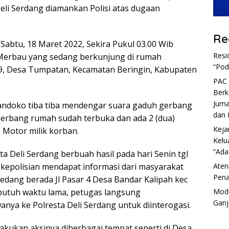
eli Serdang diamankan Polisi atas dugaan
Re
Sabtu, 18 Maret 2022, Sekira Pukul 03.00 Wib
Resi
 Merbau yang sedang berkunjung di rumah
“Pod
 09, Desa Tumpatan, Kecamatan Beringin, Kabupaten
PAC 
Berk
Juma
Handoko tiba tiba mendengar suara gaduh gerbang
dan 
gerbang rumah sudah terbuka dan ada 2 (dua)
Keja
Motor milik korban.
Kelu
“Ada
ta Deli Serdang berbuah hasil pada hari Senin tgl
Aten
ak kepolisian mendapat informasi dari masyarakat
Pena
dang berada Jl Pasar 4 Desa Bandar Kalipah kec
Modu
 butuh waktu lama, petugas langsung
Ganj
a ke Polresta Deli Serdang untuk diinterogasi.
lakukan aksinya diberbagai tempat seperti di Desa