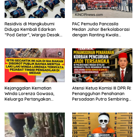
Residivis di Mangkubumi
PAC Pemuda Pancasila
Diduga Kembali Edarkan
Medan Johor Berkolaborasi
“Pod Getar”, Warga Desak
dengan Ranting Kwala
Polisi Turun Tangan
Bekala Gelar Jumat Berkah,
Bagikan 500 Paket kepada
Jemaah dan Pengguna Jalan
Kejanggalan Kematian
Atensi Ketua Komisi III DPR RI:
Winda Lorenza Gowasa,
Penangguhan Penahanan
Keluarga Pertanyakan
Persadaan Putra Sembiring
Kesimpulan Bunuh Diri: “Ada
Disetujui!
Indikasi Tindak Pidana”