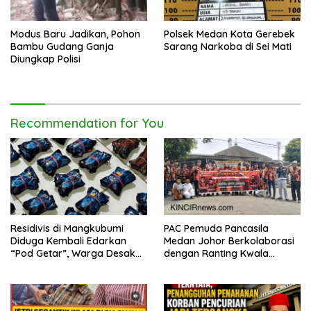
Modus Baru Jadikan, Pohon
Polsek Medan Kota Gerebek
Bambu Gudang Ganja
Sarang Narkoba di Sei Mati
Diungkap Polisi
Recommendation for You
Residivis di Mangkubumi
PAC Pemuda Pancasila
Diduga Kembali Edarkan
Medan Johor Berkolaborasi
“Pod Getar”, Warga Desak
dengan Ranting Kwala
Polisi Turun Tangan
Bekala Gelar Jumat Berkah,
Bagikan 500 Paket kepada
Jemaah dan Pengguna Jalan