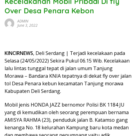
Kecelakanan Mobil Pribadi Di fly
Over Desa Penara Kebon
ADMIN
June 3, 2022
KINCIRNEWS
, Deli Serdang | Terjadi kecelakaan pada
Selasa (24/05/2022) Sekira Pukul 06.15 Wib. Kecelakaan
lalu lintas tunggal tepat di jalan umum Tanjung
Morawa – Bandara KNIA tepatnya di dekat fly over jalan
tol Desa Penara kebun kecamatan Tanjung morawa
Kabupaten Deli Serdang.
Mobil jenis HONDA JAZZ bernomor Polisi BK 1184 JU
yang di kemudikan oleh seorang perempuan bernama
AMISYA RAHMA (23), penduduk jalan B. Katamso gang
kenanga No. 18 kelurahan Kampung baru kota medan
dan membawa seorang penumpang yaitu adik