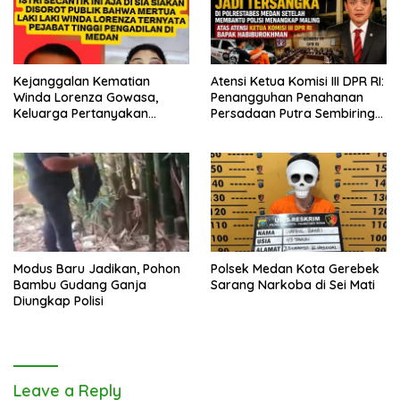
Kejanggalan Kematian
Atensi Ketua Komisi III DPR RI:
Winda Lorenza Gowasa,
Penangguhan Penahanan
Keluarga Pertanyakan
Persadaan Putra Sembiring
Kesimpulan Bunuh Diri: “Ada
Disetujui!
Indikasi Tindak Pidana”
Modus Baru Jadikan, Pohon
Polsek Medan Kota Gerebek
Bambu Gudang Ganja
Sarang Narkoba di Sei Mati
Diungkap Polisi
Leave a Reply