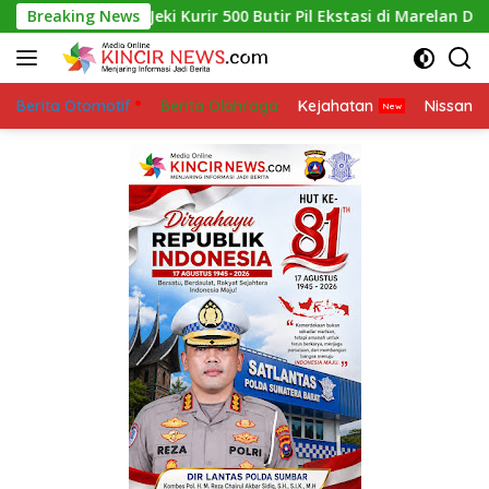
Skip
Breaking News
Jeki Kurir 500 Butir Pil Ekstasi di Marelan Di Tangkap Po
to
content
Berita Otomotif
Berita Olahraga
Kejahatan
Nissan