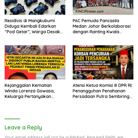
Residivis di Mangkubumi
PAC Pemuda Pancasila
Diduga Kembali Edarkan
Medan Johor Berkolaborasi
“Pod Getar”, Warga Desak
dengan Ranting Kwala
Polisi Turun Tangan
Bekala Gelar Jumat Berkah,
Bagikan 500 Paket kepada
Jemaah dan Pengguna Jalan
Kejanggalan Kematian
Atensi Ketua Komisi III DPR RI:
Winda Lorenza Gowasa,
Penangguhan Penahanan
Keluarga Pertanyakan
Persadaan Putra Sembiring
Kesimpulan Bunuh Diri: “Ada
Disetujui!
Indikasi Tindak Pidana”
Leave a Reply
Your email address will not be published.
Required fields are