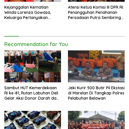
Kejanggalan Kematian
Atensi Ketua Komisi III DPR RI:
Winda Lorenza Gowasa,
Penangguhan Penahanan
Keluarga Pertanyakan
Persadaan Putra Sembiring
Kesimpulan Bunuh Diri: “Ada
Disetujui!
Indikasi Tindak Pidana”
Recommendation for You
Sambut HUT Kemerdekaan
Jeki Kurir 500 Butir Pil Ekstasi
RI ke-81, Rutan Labuhan Deli
di Marelan Di Tangkap Polres
Gelar Aksi Donor Darah dan
Pelabuhan Belawan
Cek Kesehatan Gratis