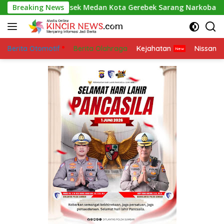
Skip
Breaking News
Polsek Medan Kota Gerebek Sarang Narkoba di Sei Mati
to
content
Berita Otomotif
Berita Olahraga
Kejahatan
Nissan