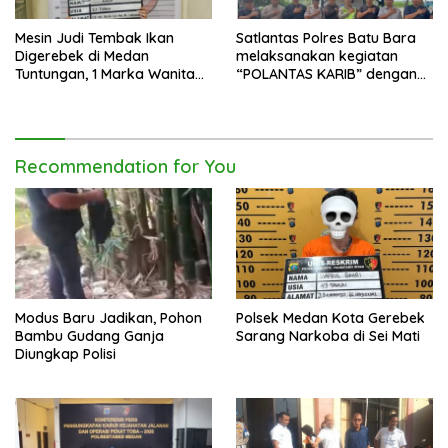
Mesin Judi Tembak Ikan
Satlantas Polres Batu Bara
Digerebek di Medan
melaksanakan kegiatan
Tuntungan, 1 Marka Wanita
“POLANTAS KARIB” dengan
dan Uang Tunai Rp2,67 Juta
mengajak karyawan
Diamankan
Perkebunan PT PP Lonsum
Recommendation for You
Modus Baru Jadikan, Pohon
Polsek Medan Kota Gerebek
Bambu Gudang Ganja
Sarang Narkoba di Sei Mati
Diungkap Polisi