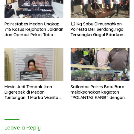
Polrestabes Medan Ungkap
1,2 Kg Sabu Dimusnahkan
716 Kasus Kejahatan Jalanan
Polresta Deli Serdang,Tiga
dan Operasi Pekat Toba
Tersangka Gagal Edarkan
2026
Ribuan Dosis Narkoba
Mesin Judi Tembak Ikan
Satlantas Polres Batu Bara
Digerebek di Medan
melaksanakan kegiatan
Tuntungan, 1 Marka Wanita
“POLANTAS KARIB” dengan
dan Uang Tunai Rp2,67 Juta
mengajak karyawan
Diamankan
Perkebunan PT PP Lonsum
Leave a Reply