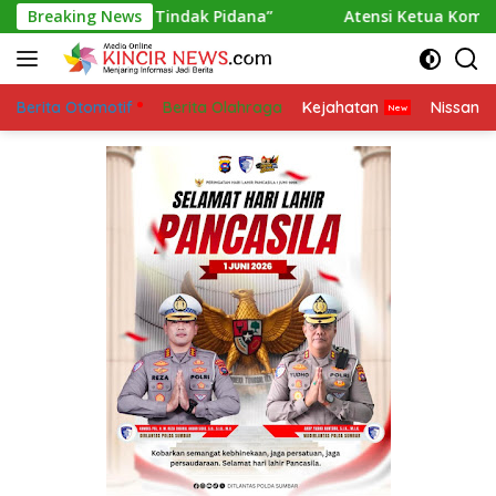
Skip
 Indikasi Tindak Pidana”
Breaking News
Atensi Ketua Komisi III DPR 
to
content
Berita Otomotif
Berita Olahraga
Kejahatan
Nissan