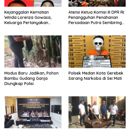
Kejanggalan Kematian
Atensi Ketua Komisi III DPR RI:
Winda Lorenza Gowasa,
Penangguhan Penahanan
Keluarga Pertanyakan
Persadaan Putra Sembiring
Kesimpulan Bunuh Diri: “Ada
Disetujui!
Indikasi Tindak Pidana”
Modus Baru Jadikan, Pohon
Polsek Medan Kota Gerebek
Bambu Gudang Ganja
Sarang Narkoba di Sei Mati
Diungkap Polisi