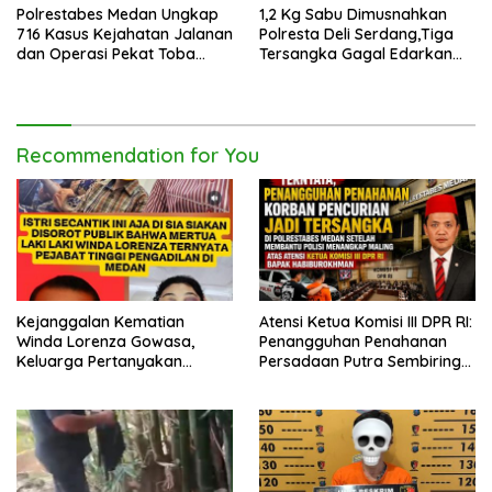
Polrestabes Medan Ungkap
1,2 Kg Sabu Dimusnahkan
716 Kasus Kejahatan Jalanan
Polresta Deli Serdang,Tiga
dan Operasi Pekat Toba
Tersangka Gagal Edarkan
2026
Ribuan Dosis Narkoba
Recommendation for You
Kejanggalan Kematian
Atensi Ketua Komisi III DPR RI:
Winda Lorenza Gowasa,
Penangguhan Penahanan
Keluarga Pertanyakan
Persadaan Putra Sembiring
Kesimpulan Bunuh Diri: “Ada
Disetujui!
Indikasi Tindak Pidana”