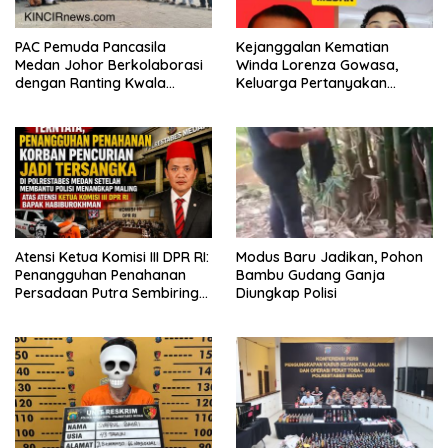
PAC Pemuda Pancasila
Kejanggalan Kematian
Medan Johor Berkolaborasi
Winda Lorenza Gowasa,
dengan Ranting Kwala
Keluarga Pertanyakan
Bekala Gelar Jumat Berkah,
Kesimpulan Bunuh Diri: “Ada
Bagikan 500 Paket kepada
Indikasi Tindak Pidana”
Jemaah dan Pengguna Jalan
Atensi Ketua Komisi III DPR RI:
Modus Baru Jadikan, Pohon
Penangguhan Penahanan
Bambu Gudang Ganja
Persadaan Putra Sembiring
Diungkap Polisi
Disetujui!