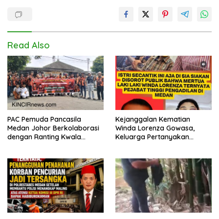
Read Also
PAC Pemuda Pancasila
Kejanggalan Kematian
Medan Johor Berkolaborasi
Winda Lorenza Gowasa,
dengan Ranting Kwala
Keluarga Pertanyakan
Bekala Gelar Jumat Berkah,
Kesimpulan Bunuh Diri: “Ada
Bagikan 500 Paket kepada
Indikasi Tindak Pidana”
Jemaah dan Pengguna Jalan