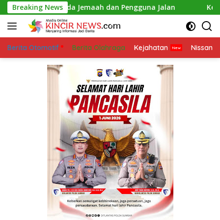
Skip
ket kepada Jemaah dan Pengguna Jalan
Breaking News
Kejanggalan Ke
to
content
Berita Otomotif
Berita Olahraga
Kejahatan
Nissan