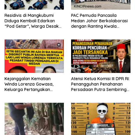
Residivis di Mangkubumi
PAC Pemuda Pancasila
Diduga Kembali Edarkan
Medan Johor Berkolaborasi
“Pod Getar”, Warga Desak
dengan Ranting Kwala
Polisi Turun Tangan
Bekala Gelar Jumat Berkah,
Bagikan 500 Paket kepada
Jemaah dan Pengguna Jalan
Kejanggalan Kematian
Atensi Ketua Komisi III DPR RI:
Winda Lorenza Gowasa,
Penangguhan Penahanan
Keluarga Pertanyakan
Persadaan Putra Sembiring
Kesimpulan Bunuh Diri: “Ada
Disetujui!
Indikasi Tindak Pidana”