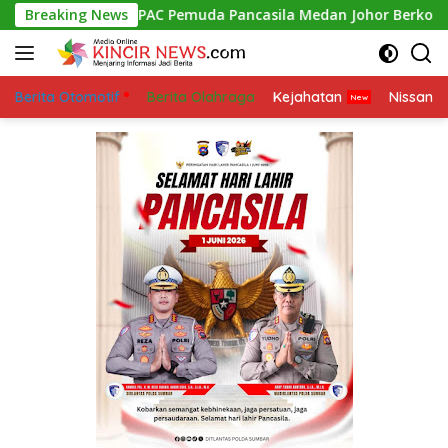
Skip
Breaking News
PAC Pemuda Pancasila Medan Johor Berkolaborasi denga
to
content
Berita Otomotif
Berita Olahraga
Kejahatan
Nissan