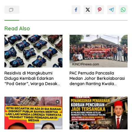
Read Also
Residivis di Mangkubumi
PAC Pemuda Pancasila
Diduga Kembali Edarkan
Medan Johor Berkolaborasi
“Pod Getar”, Warga Desak
dengan Ranting Kwala
Polisi Turun Tangan
Bekala Gelar Jumat Berkah,
Bagikan 500 Paket kepada
Jemaah dan Pengguna Jalan