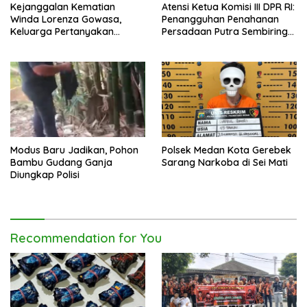
Kejanggalan Kematian
Atensi Ketua Komisi III DPR RI:
Winda Lorenza Gowasa,
Penangguhan Penahanan
Keluarga Pertanyakan
Persadaan Putra Sembiring
Kesimpulan Bunuh Diri: “Ada
Disetujui!
Indikasi Tindak Pidana”
Modus Baru Jadikan, Pohon
Polsek Medan Kota Gerebek
Bambu Gudang Ganja
Sarang Narkoba di Sei Mati
Diungkap Polisi
Recommendation for You