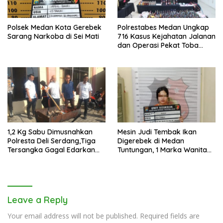
Polsek Medan Kota Gerebek
Polrestabes Medan Ungkap
Sarang Narkoba di Sei Mati
716 Kasus Kejahatan Jalanan
dan Operasi Pekat Toba
2026
1,2 Kg Sabu Dimusnahkan
Mesin Judi Tembak Ikan
Polresta Deli Serdang,Tiga
Digerebek di Medan
Tersangka Gagal Edarkan
Tuntungan, 1 Marka Wanita
Ribuan Dosis Narkoba
dan Uang Tunai Rp2,67 Juta
Diamankan
Leave a Reply
Your email address will not be published.
Required fields are