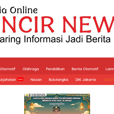
Otomotif
Olahraga
Pendidikan
Berita Otomotif
Lain
Kejahatan
Nissan
Bulutangkis
DKI Jakarta
Zalal