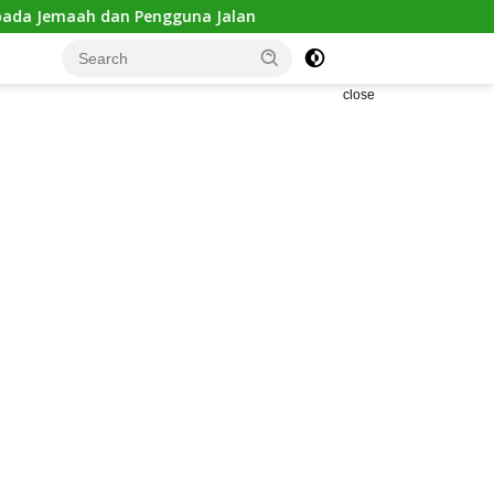
guna Jalan
Kejanggalan Kematian Winda Lorenza Gowasa
close