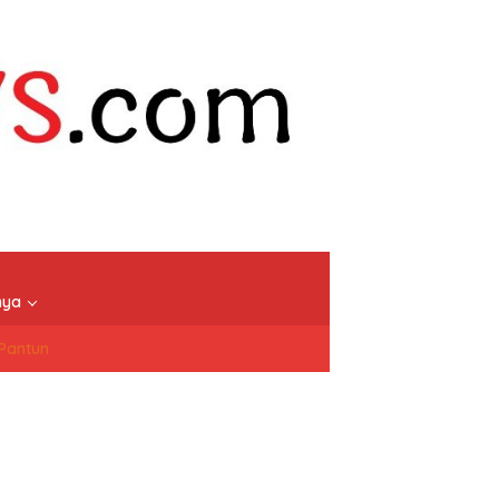
nya
/Pantun