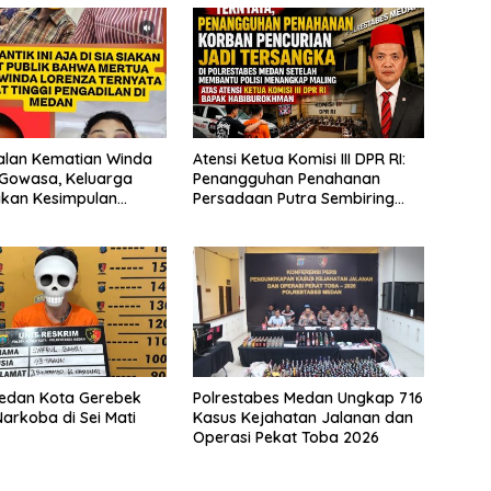
alan Kematian Winda
Atensi Ketua Komisi III DPR RI:
 Gowasa, Keluarga
Penangguhan Penahanan
akan Kesimpulan
Persadaan Putra Sembiring
i: “Ada Indikasi
Disetujui!
idana”
Medan Kota Gerebek
Polrestabes Medan Ungkap 716
arkoba di Sei Mati
Kasus Kejahatan Jalanan dan
Operasi Pekat Toba 2026