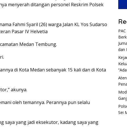
irnya menyerah ditangan personel Reskrim Polsek
Re
ama Fahmi Syaril (26) warga Jalan KL Yos Sudarso
PAC 
eran Pasar IV Helvetia
Berk
Juma
Kecamatan Medan Tembung.
dan 
i.
Keja
Kelu
nnya di Kota Medan sebanyak 15 kali dan di Kota
“Ada
Aten
Pena
tor,” akunya.
Modu
Ganj
itemani oleh temannya. Perannya pun selalu
Pols
Sei 
ng saya yang jadi eksekutor, kadang saya yang