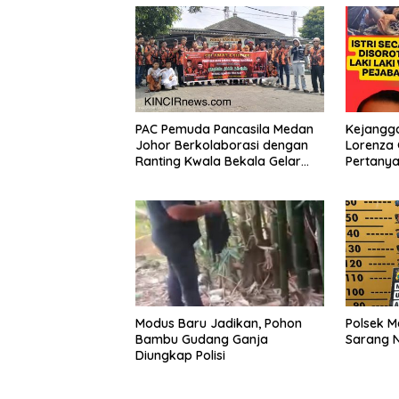
PAC Pemuda Pancasila Medan
Kejangg
Johor Berkolaborasi dengan
Lorenza
Ranting Kwala Bekala Gelar
Pertany
Jumat Berkah, Bagikan 500
Bunuh Dir
Paket kepada Jemaah dan
Tindak P
Pengguna Jalan
Modus Baru Jadikan, Pohon
Polsek 
Bambu Gudang Ganja
Sarang N
Diungkap Polisi