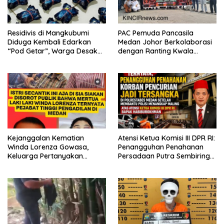
Residivis di Mangkubumi
PAC Pemuda Pancasila
Diduga Kembali Edarkan
Medan Johor Berkolaborasi
“Pod Getar”, Warga Desak
dengan Ranting Kwala
Polisi Turun Tangan
Bekala Gelar Jumat Berkah,
Bagikan 500 Paket kepada
Jemaah dan Pengguna Jalan
Kejanggalan Kematian
Atensi Ketua Komisi III DPR RI:
Winda Lorenza Gowasa,
Penangguhan Penahanan
Keluarga Pertanyakan
Persadaan Putra Sembiring
Kesimpulan Bunuh Diri: “Ada
Disetujui!
Indikasi Tindak Pidana”