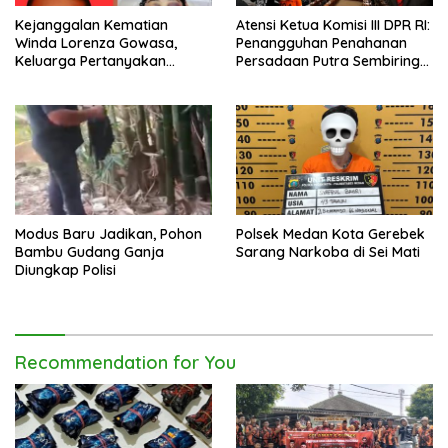
Kejanggalan Kematian
Atensi Ketua Komisi III DPR RI:
Winda Lorenza Gowasa,
Penangguhan Penahanan
Keluarga Pertanyakan
Persadaan Putra Sembiring
Kesimpulan Bunuh Diri: “Ada
Disetujui!
Indikasi Tindak Pidana”
Modus Baru Jadikan, Pohon
Polsek Medan Kota Gerebek
Bambu Gudang Ganja
Sarang Narkoba di Sei Mati
Diungkap Polisi
Recommendation for You