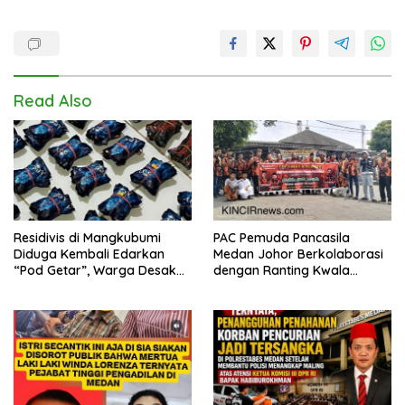
Read Also
Residivis di Mangkubumi
PAC Pemuda Pancasila
Diduga Kembali Edarkan
Medan Johor Berkolaborasi
“Pod Getar”, Warga Desak
dengan Ranting Kwala
Polisi Turun Tangan
Bekala Gelar Jumat Berkah,
Bagikan 500 Paket kepada
Jemaah dan Pengguna Jalan