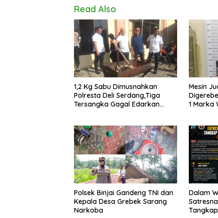
Read Also
1,2 Kg Sabu Dimusnahkan
Mesin Ju
Polresta Deli Serdang,Tiga
Digerebe
Tersangka Gagal Edarkan
1 Marka 
Ribuan Dosis Narkoba
Rp2,67 
Polsek Binjai Gandeng TNI dan
Dalam Wa
Kepala Desa Grebek Sarang
Satresna
Narkoba
Tangkap