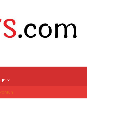
nya
/Pantun