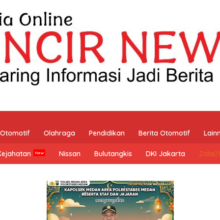
Otomotif
Olahraga
Pendidikan
Berita Otomotif
Lain
Kejahatan
Nissan
Bulutangkis
DKI Jakarta
Zalal