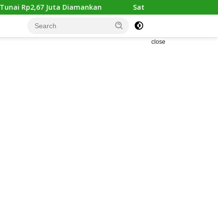
mankan
Satlantas Polres Batu Bara melaksanakan keg
close