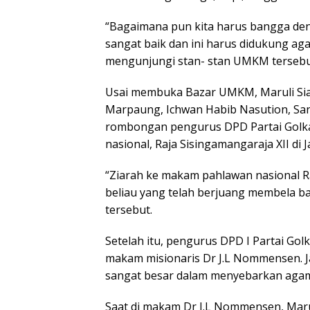
“Bagaimana pun kita harus bangga den
sangat baik dan ini harus didukung aga
mengunjungi stan- stan UMKM tersebu
Usai membuka Bazar UMKM, Maruli Sia
Marpaung, Ichwan Habib Nasution, Sa
rombongan pengurus DPD Partai Golka
nasional, Raja Sisingamangaraja XII di 
“Ziarah ke makam pahlawan nasional Ra
beliau yang telah berjuang membela ba
tersebut.
Setelah itu, pengurus DPD I Partai G
makam misionaris Dr J.L Nommensen. J
sangat besar dalam menyebarkan agama
Saat di makam Dr J.L Nommensen, Mar