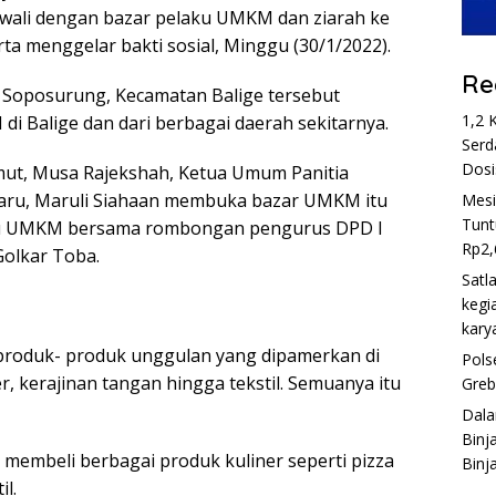
wali dengan bazar pelaku UMKM dan ziarah ke
ta menggelar bakti sosial, Minggu (30/1/2022).
Re
 Soposurung, Kecamatan Balige tersebut
1,2 
i Balige dan dari berbagai daerah sekitarnya.
Serd
Dosi
umut, Musa Rajekshah, Ketua Umum Panitia
aru, Maruli Siahaan membuka bazar UMKM itu
Mesi
Tunt
ku UMKM bersama rombongan pengurus DPD I
Rp2,
Golkar Toba.
Satl
kegi
kary
 produk- produk unggulan yang dipamerkan di
Pols
r, kerajinan tangan hingga tekstil. Semuanya itu
Greb
Dala
Binj
membeli berbagai produk kuliner seperti pizza
Binja
il.