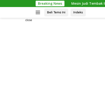
Skip
is Narkoba
Mesin Judi Tembak Ikan Digerebek di Meda
Breaking News
to
content
Beli Tema Ini
Indeks
>
close