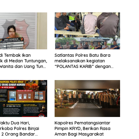
di Tembak Ikan
Satlantas Polres Batu Bara
k di Medan Tuntungan,
melaksanakan kegiatan
Wanita dan Uang Tunai
“POLANTAS KARIB” dengan
Juta Diamankan
mengajak karyawan
Perkebunan PT PP Lonsum
ktu Dua Hari,
Kapolres Pematangsiantar
rkoba Polres Binjai
Pimpin KRYD, Berikan Rasa
 2 Orang Bandar
Aman Bagi Masyarakat