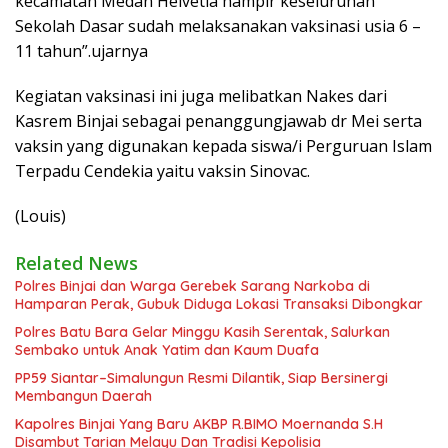
kecamatan Medan Helvetia hampir keseluruhan
Sekolah Dasar sudah melaksanakan vaksinasi usia 6 –
11 tahun”.ujarnya
Kegiatan vaksinasi ini juga melibatkan Nakes dari
Kasrem Binjai sebagai penanggungjawab dr Mei serta
vaksin yang digunakan kepada siswa/i Perguruan Islam
Terpadu Cendekia yaitu vaksin Sinovac.
(Louis)
Related News
Polres Binjai dan Warga Gerebek Sarang Narkoba di
Hamparan Perak, Gubuk Diduga Lokasi Transaksi Dibongkar
Polres Batu Bara Gelar Minggu Kasih Serentak, Salurkan
Sembako untuk Anak Yatim dan Kaum Duafa
PP59 Siantar–Simalungun Resmi Dilantik, Siap Bersinergi
Membangun Daerah
Kapolres Binjai Yang Baru AKBP R.BIMO Moernanda S.H
Disambut Tarian Melayu Dan Tradisi Kepolisia