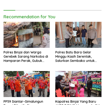
Belawan
Recommendation for You
Polres Binjai dan Warga
Polres Batu Bara Gelar
Gerebek Sarang Narkoba di
Minggu Kasih Serentak,
Hamparan Perak, Gubuk
Salurkan Sembako untuk
Diduga Lokasi Transaksi
Anak Yatim dan Kaum Duafa
Dibongkar
PP59 Siantar–Simalungun
Kapolres Binjai Yang Baru