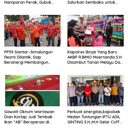
Hamparan Perak, Gubuk
Salurkan Sembako untuk
Diduga Lokasi Transaksi
Anak Yatim dan Kaum Duafa
Dibongkar
PP59 Siantar–Simalungun
Kapolres Binjai Yang Baru
Resmi Dilantik, Siap
AKBP R.BIMO Moernanda S.H
Bersinergi Membangun
Disambut Tarian Melayu Dan
Daerah
Tradisi Kepolisia
Gawatt Oknum Wartawan
Perkuat sinergitas,kapolsek
Dian Korlap Judi Tembak
Medan Tuntungan IPTU ADIL
Ikan “AB” Beroperasi di
GINTING S.H.,M.H Gelar Coffe
Wilkum Polres Pelabuhan
Moning Bersama Wartawan