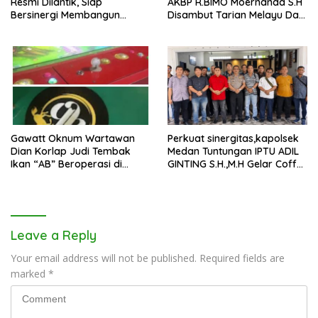
Resmi Dilantik, Siap
AKBP R.BIMO Moernanda S.H
Bersinergi Membangun
Disambut Tarian Melayu Dan
Daerah
Tradisi Kepolisia
Gawatt Oknum Wartawan
Perkuat sinergitas,kapolsek
Dian Korlap Judi Tembak
Medan Tuntungan IPTU ADIL
Ikan “AB” Beroperasi di
GINTING S.H.,M.H Gelar Coffe
Wilkum Polres Pelabuhan
Moning Bersama Wartawan
Belawan
Leave a Reply
Your email address will not be published.
Required fields are
marked
*