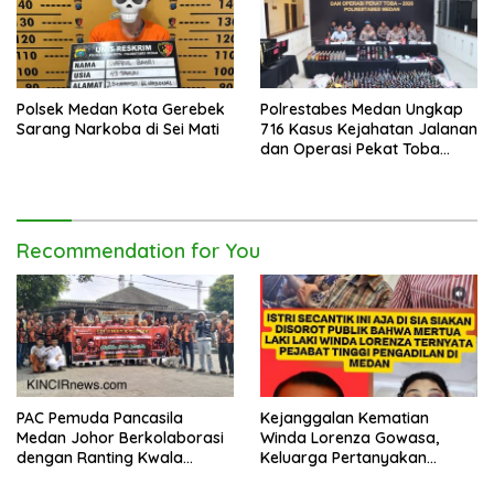
Polsek Medan Kota Gerebek
Polrestabes Medan Ungkap
Sarang Narkoba di Sei Mati
716 Kasus Kejahatan Jalanan
dan Operasi Pekat Toba
2026
Recommendation for You
PAC Pemuda Pancasila
Kejanggalan Kematian
Medan Johor Berkolaborasi
Winda Lorenza Gowasa,
dengan Ranting Kwala
Keluarga Pertanyakan
Bekala Gelar Jumat Berkah,
Kesimpulan Bunuh Diri: “Ada