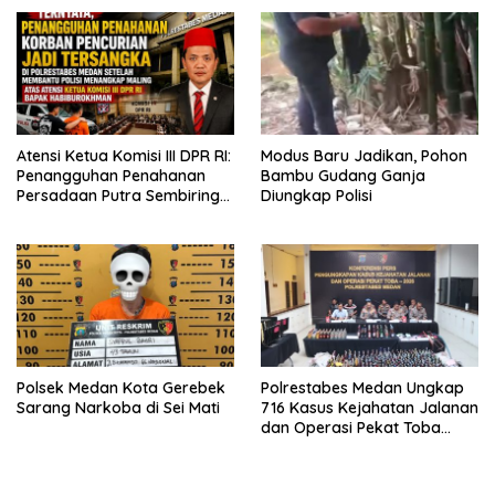
Bagikan 500 Paket kepada
Indikasi Tindak Pidana”
Jemaah dan Pengguna Jalan
Atensi Ketua Komisi III DPR RI:
Modus Baru Jadikan, Pohon
Penangguhan Penahanan
Bambu Gudang Ganja
Persadaan Putra Sembiring
Diungkap Polisi
Disetujui!
Polsek Medan Kota Gerebek
Polrestabes Medan Ungkap
Sarang Narkoba di Sei Mati
716 Kasus Kejahatan Jalanan
dan Operasi Pekat Toba
2026