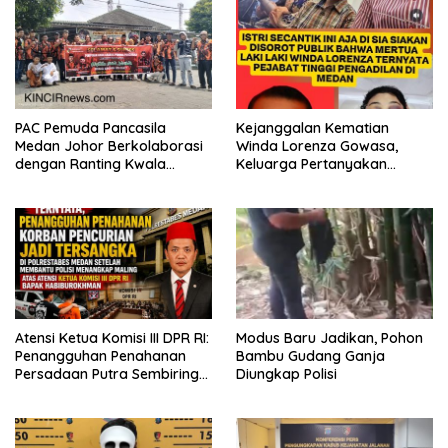
PAC Pemuda Pancasila
Kejanggalan Kematian
Medan Johor Berkolaborasi
Winda Lorenza Gowasa,
dengan Ranting Kwala
Keluarga Pertanyakan
Bekala Gelar Jumat Berkah,
Kesimpulan Bunuh Diri: “Ada
Bagikan 500 Paket kepada
Indikasi Tindak Pidana”
Jemaah dan Pengguna Jalan
Atensi Ketua Komisi III DPR RI:
Modus Baru Jadikan, Pohon
Penangguhan Penahanan
Bambu Gudang Ganja
Persadaan Putra Sembiring
Diungkap Polisi
Disetujui!