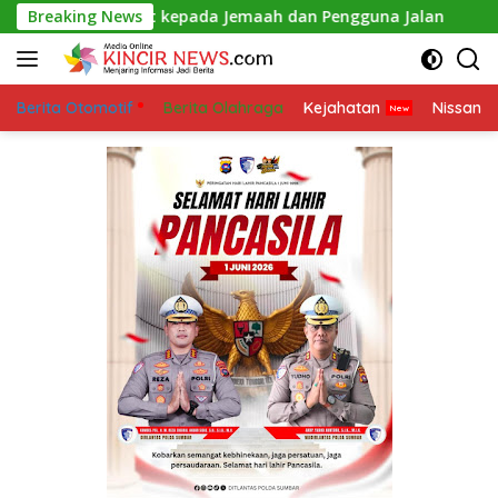
Skip
500 Paket kepada Jemaah dan Pengguna Jalan
Breaking News
Kejangga
to
content
Berita Otomotif
Berita Olahraga
Kejahatan
Nissan