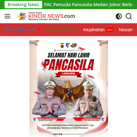
Skip
ngan
Breaking News
PAC Pemuda Pancasila Medan Johor Berkolaborasi 
to
content
Berita Otomotif
Berita Olahraga
Kejahatan
Nissan