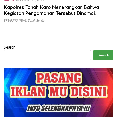
Berita
November 22, 2023
Kapolres Tanah Karo Menerangkan Bahwa
Kegiatan Pengamanan Tersebut Dinamai
Aquabike Toba 2023
BREAKING NEWS
,
Topik Berita
Search
Search