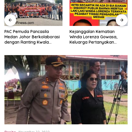
PAC Pemuda Pancasila
Kejanggalan Kematian
Medan Johor Berkolaborasi
Winda Lorenza Gowasa,
dengan Ranting Kwala
Keluarga Pertanyakan
Bekala Gelar Jumat Berkah,
Kesimpulan Bunuh Diri: “Ada
Bagikan 500 Paket kepada
Indikasi Tindak Pidana”
Jemaah dan Pengguna Jalan